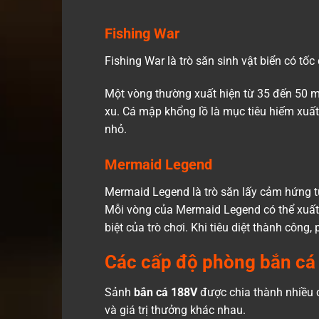
Fishing War
Fishing War là trò săn sinh vật biển có tố
Một vòng thường xuất hiện từ 35 đến 50 m
xu. Cá mập khổng lồ là mục tiêu hiếm xuất 
nhỏ.
Mermaid Legend
Mermaid Legend là trò săn lấy cảm hứng từ 
Mỗi vòng của Mermaid Legend có thể xuất 
biệt của trò chơi. Khi tiêu diệt thành côn
Các cấp độ phòng bắn cá
Sảnh
bắn cá 188V
được chia thành nhiều 
và giá trị thưởng khác nhau.