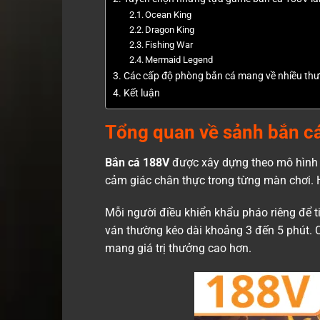
Ocean King
Dragon King
Fishing War
Mermaid Legend
Các cấp độ phòng bắn cá mang về nhiều th
Kết luận
Tổng quan về sảnh bắn c
Bắn cá 188V
được xây dựng theo mô hình s
cảm giác chân thực trong từng màn chơi. Hệ
Mỗi người điều khiển khẩu pháo riêng để ti
ván thường kéo dài khoảng 3 đến 5 phút. Cá
mang giá trị thưởng cao hơn.