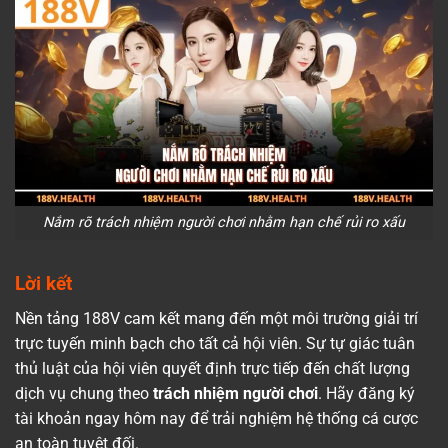
Nắm rõ trách nhiệm người chơi nhằm hạn chế rủi ro xấu
Lời kết
Nền tảng 188V cam kết mang đến một môi trường giải trí
trực tuyến minh bạch cho tất cả hội viên. Sự tự giác tuân
thủ luật của hội viên quyết định trực tiếp đến chất lượng
dịch vụ chung theo
trách nhiệm người chơi
. Hãy đăng ký
tài khoản ngay hôm nay để trải nghiệm hệ thống cá cược
an toàn tuyệt đối.