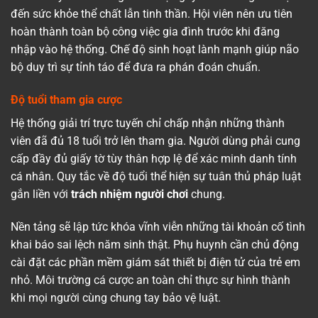
đến sức khỏe thể chất lẫn tinh thần. Hội viên nên ưu tiên
hoàn thành toàn bộ công việc gia đình trước khi đăng
nhập vào hệ thống. Chế độ sinh hoạt lành mạnh giúp não
bộ duy trì sự tỉnh táo để đưa ra phán đoán chuẩn.
Độ tuổi tham gia cược
Hệ thống giải trí trực tuyến chỉ chấp nhận những thành
viên đã đủ 18 tuổi trở lên tham gia. Người dùng phải cung
cấp đầy đủ giấy tờ tùy thân hợp lệ để xác minh danh tính
cá nhân. Quy tắc về độ tuổi thể hiện sự tuân thủ pháp luật
gắn liền với
trách nhiệm người chơi
chung.
Nền tảng sẽ lập tức khóa vĩnh viễn những tài khoản cố tình
khai báo sai lệch năm sinh thật. Phụ huynh cần chủ động
cài đặt các phần mềm giám sát thiết bị điện tử của trẻ em
nhỏ. Môi trường cá cược an toàn chỉ thực sự hình thành
khi mọi người cùng chung tay bảo vệ luật.