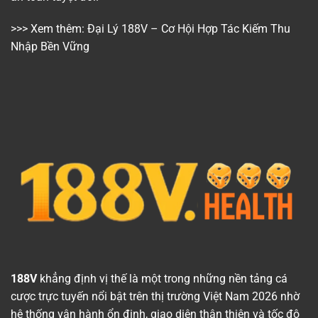
>>> Xem thêm:
Đại Lý 188V
– Cơ Hội Hợp Tác Kiếm Thu
Nhập Bền Vững
188V
khẳng định vị thế là một trong những nền tảng cá
cược trực tuyến nổi bật trên thị trường Việt Nam 2026 nhờ
hệ thống vận hành ổn định, giao diện thân thiện và tốc độ