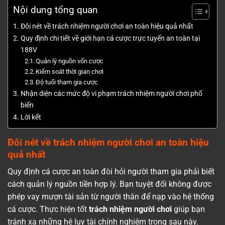
Nội dung tổng quan
Đôi nét về trách nhiệm người chơi an toàn hiệu quả nhất
Quy định chi tiết về giới hạn cá cược trực tuyến an toàn tại
188V
Quản lý nguồn vốn cược
Kiểm soát thời gian chơi
Độ tuổi tham gia cược
Nhận diện các mức độ vi phạm trách nhiệm người chơi phổ
biến
Lời kết
Đôi nét về trách nhiệm người chơi an toàn hiệu
quả nhất
Quy định cá cược an toàn đòi hỏi người tham gia phải biết
cách quản lý nguồn tiền hợp lý. Bạn tuyệt đối không được
phép vay mượn tài sản từ người thân để nạp vào hệ thống
cá cược. Thực hiện tốt
trách nhiệm người chơi
giúp bạn
tránh xa những hệ lụy tài chính nghiêm trọng sau này.