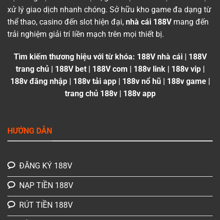
xử lý giao dịch nhanh chóng. Sở hữu kho game đa dạng từ
thể thao, casino đến slot hiện đại,
nhà cái 188V
mang đến
trải nghiệm giải trí liền mạch trên mọi thiết bị.
Tìm kiếm thương hiệu với từ khóa: 188V nhà cái | 188V
trang chủ | 188V bet | 188V com | 188v link | 188v vip |
188v đăng nhập | 188v tải app | 188v nổ hũ | 188v game |
trang chủ 188v | 188v app
HƯỚNG DẪN
ĐĂNG KÝ 188V
NẠP TIỀN 188V
RÚT TIỀN 188V