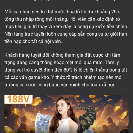
Mỗi cá nhân nên tự đặt mức thua lỗ tối đa khoảng 20%
tổng thu nhập ròng mỗi tháng. Hội viên cần xác định rõ
mục tiêu giải trí thay vì xem đây là công cụ kiếm tiền chính.
Nền tảng trực tuyến luôn cung cấp sẵn công cụ tự giới hạn
tiền nạp cho tất cả hội viên.
Khách hàng tuyệt đối không tham gia đặt cược khi tâm
trạng đang căng thẳng hoặc mệt mỏi quá mức. Tâm lý
đóng vai trò quyết định đến 80% tỷ lệ chiến thắng trong tất
cả các ván game khó. Ý thức rõ trách nhiệm tạo nên môi
trường cá cược công bằng văn minh cho toàn xã hội.