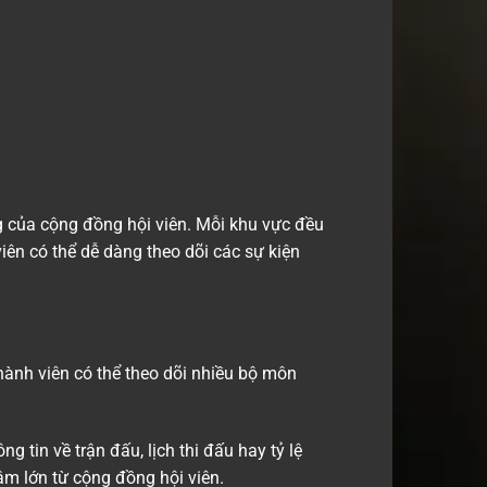
g của cộng đồng hội viên. Mỗi khu vực đều
viên có thể dễ dàng theo dõi các sự kiện
hành viên có thể theo dõi nhiều bộ môn
tin về trận đấu, lịch thi đấu hay tỷ lệ
âm lớn từ cộng đồng hội viên.