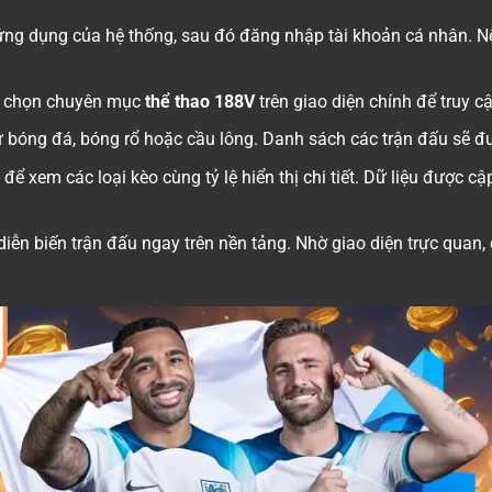
ng dụng của hệ thống, sau đó đăng nhập tài khoản cá nhân. Nếu
, chọn chuyên mục
thể thao 188V
trên giao diện chính để truy cậ
 bóng đá, bóng rổ hoặc cầu lông. Danh sách các trận đấu sẽ đư
xem các loại kèo cùng tỷ lệ hiển thị chi tiết. Dữ liệu được cập
iễn biến trận đấu ngay trên nền tảng. Nhờ giao diện trực quan, q