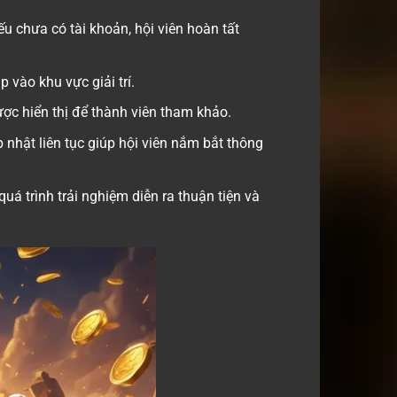
 chưa có tài khoản, hội viên hoàn tất
p vào khu vực giải trí.
ợc hiển thị để thành viên tham khảo.
 nhật liên tục giúp hội viên nắm bắt thông
uá trình trải nghiệm diễn ra thuận tiện và