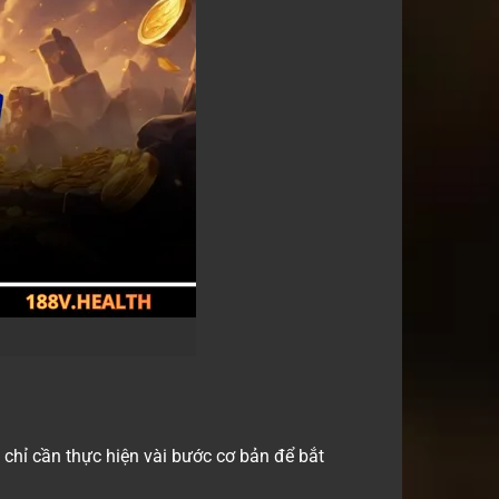
n chỉ cần thực hiện vài bước cơ bản để bắt