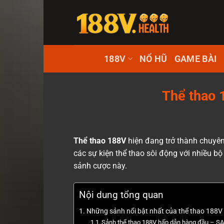
Bỏ
qua
nội
dung
188V
NỔ HŨ
GAME BÀI
Thể thao 1
Thể thao 188V
hiện đang trở thành chuyên
các sự kiện thể thao sôi động với nhiều b
sảnh cược này.
Nội dung tổng quan
Những sảnh nổi bật nhất của thể thao 188V
Sảnh thể thao 188V hấp dẫn hàng đầu – S