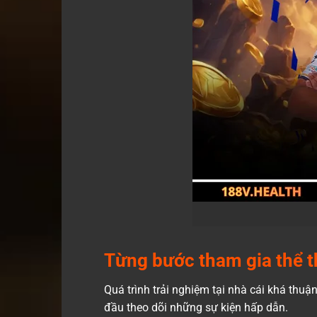
Từng bước tham gia thể 
Quá trình trải nghiệm tại nhà cái khá thuậ
đầu theo dõi những sự kiện hấp dẫn.