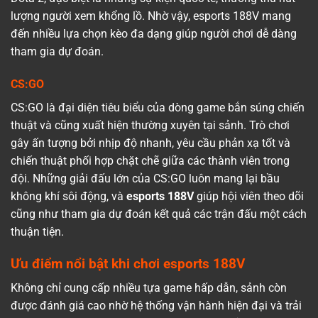
lượng người xem khổng lồ. Nhờ vậy, esports 188V mang
đến nhiều lựa chọn kèo đa dạng giúp người chơi dễ dàng
tham gia dự đoán.
CS:GO
CS:GO là đại diện tiêu biểu của dòng game bắn súng chiến
thuật và cũng xuất hiện thường xuyên tại sảnh. Trò chơi
gây ấn tượng bởi nhịp độ nhanh, yêu cầu phản xạ tốt và
chiến thuật phối hợp chặt chẽ giữa các thành viên trong
đội. Những giải đấu lớn của CS:GO luôn mang lại bầu
không khí sôi động, và
esports 188V
giúp hội viên theo dõi
cũng như tham gia dự đoán kết quả các trận đấu một cách
thuận tiện.
Ưu điểm nổi bật khi chơi esports 188V
Không chỉ cung cấp nhiều tựa game hấp dẫn, sảnh còn
được đánh giá cao nhờ hệ thống vận hành hiện đại và trải