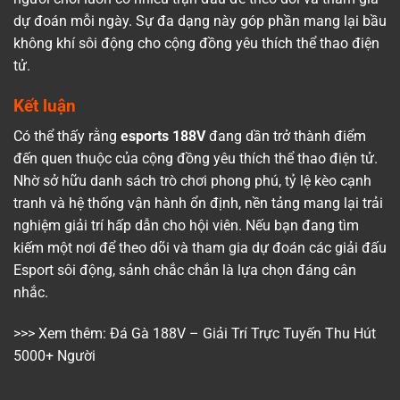
dự đoán mỗi ngày. Sự đa dạng này góp phần mang lại bầu
không khí sôi động cho cộng đồng yêu thích thể thao điện
tử.
Kết luận
Có thể thấy rằng
esports 188V
đang dần trở thành điểm
đến quen thuộc của cộng đồng yêu thích thể thao điện tử.
Nhờ sở hữu danh sách trò chơi phong phú, tỷ lệ kèo cạnh
tranh và hệ thống vận hành ổn định, nền tảng mang lại trải
nghiệm giải trí hấp dẫn cho hội viên. Nếu bạn đang tìm
kiếm một nơi để theo dõi và tham gia dự đoán các giải đấu
Esport sôi động, sảnh chắc chắn là lựa chọn đáng cân
nhắc.
>>> Xem thêm:
Đá Gà 188V
– Giải Trí Trực Tuyến Thu Hút
5000+ Người