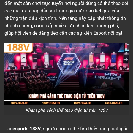
đến một sân chơi trực tuyến nơi người dùng có thể theo dõi
các giải đấu hấp dẫn và tham gia dự đoán kết quả của
những trận đấu kịch tính. Nền tảng này cập nhật thông tin
nhanh chóng, cung cấp nhiều lựa chọn kèo phong phú,
giúp hội viên dễ dàng tiếp cận các sự kiện Esport nổi bật.
Khám phá sảnh thể thao điện tử trên 188V
Tại
esports 188V
, người chơi có thể tìm thấy hàng loạt giải