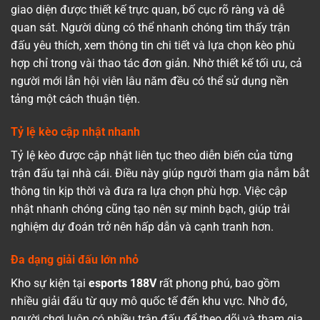
giao diện được thiết kế trực quan, bố cục rõ ràng và dễ
quan sát. Người dùng có thể nhanh chóng tìm thấy trận
đấu yêu thích, xem thông tin chi tiết và lựa chọn kèo phù
hợp chỉ trong vài thao tác đơn giản. Nhờ thiết kế tối ưu, cả
người mới lẫn hội viên lâu năm đều có thể sử dụng nền
tảng một cách thuận tiện.
Tỷ lệ kèo cập nhật nhanh
Tỷ lệ kèo được cập nhật liên tục theo diễn biến của từng
trận đấu tại nhà cái. Điều này giúp người tham gia nắm bắt
thông tin kịp thời và đưa ra lựa chọn phù hợp. Việc cập
nhật nhanh chóng cũng tạo nên sự minh bạch, giúp trải
nghiệm dự đoán trở nên hấp dẫn và cạnh tranh hơn.
Đa dạng giải đấu lớn nhỏ
Kho sự kiện tại
esports 188V
rất phong phú, bao gồm
nhiều giải đấu từ quy mô quốc tế đến khu vực. Nhờ đó,
người chơi luôn có nhiều trận đấu để theo dõi và tham gia