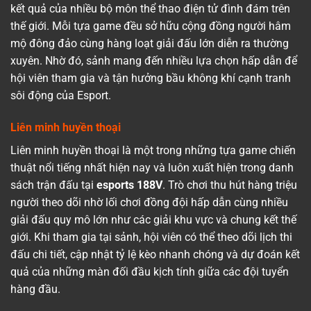
kết quả của nhiều bộ môn thể thao điện tử đình đám trên
thế giới. Mỗi tựa game đều sở hữu cộng đồng người hâm
mộ đông đảo cùng hàng loạt giải đấu lớn diễn ra thường
xuyên. Nhờ đó, sảnh mang đến nhiều lựa chọn hấp dẫn để
hội viên tham gia và tận hưởng bầu không khí cạnh tranh
sôi động của Esport.
Liên minh huyền thoại
Liên minh huyền thoại
là một trong những tựa game chiến
thuật nổi tiếng nhất hiện nay và luôn xuất hiện trong danh
sách trận đấu tại
esports 188V
. Trò chơi thu hút hàng triệu
người theo dõi nhờ lối chơi đồng đội hấp dẫn cùng nhiều
giải đấu quy mô lớn như các giải khu vực và chung kết thế
giới. Khi tham gia tại sảnh, hội viên có thể theo dõi lịch thi
đấu chi tiết, cập nhật tỷ lệ kèo nhanh chóng và dự đoán kết
quả của những màn đối đầu kịch tính giữa các đội tuyển
hàng đầu.