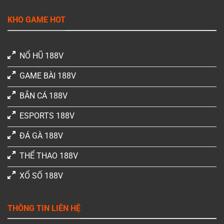
KHO GAME HOT
NỔ HŨ 188V
GAME BÀI 188V
BẮN CÁ 188V
ESPORTS 188V
ĐÁ GÀ 188V
THỂ THAO 188V
XỔ SỐ 188V
THÔNG TIN LIÊN HỆ